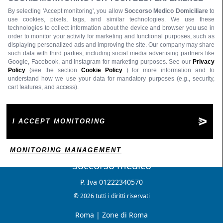
By selecting 'Accept monitoring', you allow
Soccorso Medico Domiciliare
to
use cookies, pixels, tags, and similar technologies. We use these
technologies to collect information about the device and browser you use in
order to monitor your activity for marketing and functional purposes, such as
displaying personalized ads and improving the site. Our company may share
such data with third parties, including social media advertising partners like
Google, Facebook, and Instagram for marketing purposes. See our
Privacy
Policy
(see the section
Cookie Policy
) for more information and to
understand how we use your data for mandatory purposes (e.g., security,
cart features, and access).
I ACCEPT MONITORING
MONITORING MANAGEMENT
Soccorso medico
P. Iva 01222340570
© 2026 tutti i diritti riservati
Roma
|
Zone di Roma