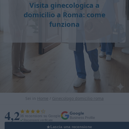
Visita ginecologica a
domicilio a Roma: come
funziona
Sei in
Home
/
Ginecologo domicilio roma
4,2
Google
36 recensioni su Google
Business Profile
Recensioni verificate
Lascia una recensione