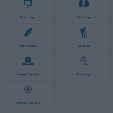
Proctologo
Nefrologo
Reumatologo
Geriatra
Chirurgo Bariatrico
Angiologo
Medico Internista