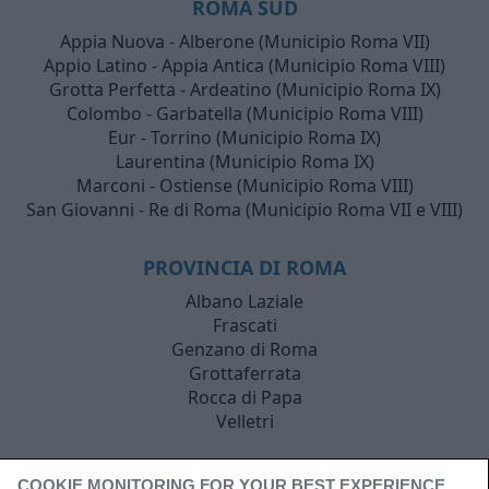
ROMA SUD
Appia Nuova - Alberone (Municipio Roma VII)
Appio Latino - Appia Antica (Municipio Roma VIII)
Grotta Perfetta - Ardeatino (Municipio Roma IX)
Colombo - Garbatella (Municipio Roma VIII)
Eur - Torrino (Municipio Roma IX)
Laurentina (Municipio Roma IX)
Marconi - Ostiense (Municipio Roma VIII)
San Giovanni - Re di Roma (Municipio Roma VII e VIII)
PROVINCIA DI ROMA
Albano Laziale
Frascati
Genzano di Roma
Grottaferrata
Rocca di Papa
Velletri
COOKIE MONITORING FOR YOUR BEST EXPERIENCE