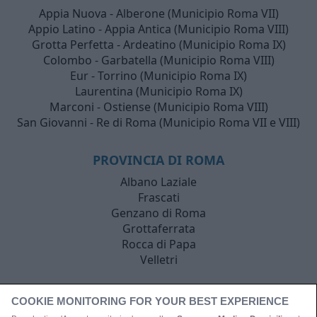
Appia Nuova - Alberone (Municipio Roma VII)
Appio Latino - Appia Antica (Municipio Roma VIII)
Grotta Perfetta - Ardeatino (Municipio Roma IX)
Colombo - Garbatella (Municipio Roma VIII)
Eur - Torrino (Municipio Roma IX)
Laurentina (Municipio Roma IX)
Marconi - Ostiense (Municipio Roma VIII)
San Giovanni - Re di Roma (Municipio Roma VII e VIII)
PROVINCIA DI ROMA
Albano Laziale
Frascati
Genzano di Roma
Grottaferrata
Rocca di Papa
Velletri
COOKIE MONITORING FOR YOUR BEST EXPERIENCE