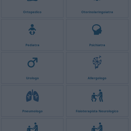
Ortopedico
Otorinolaringoiatra
Pediatra
Psichiatra
Urologo
Allergologo
Pneumologo
Fisioterapista Neurologico