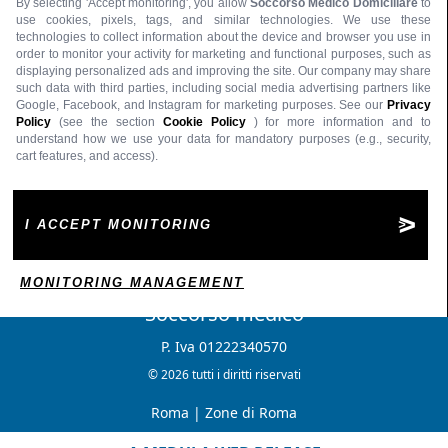
By selecting 'Accept monitoring', you allow
Soccorso Medico Domiciliare
to
use cookies, pixels, tags, and similar technologies. We use these
technologies to collect information about the device and browser you use in
order to monitor your activity for marketing and functional purposes, such as
displaying personalized ads and improving the site. Our company may share
such data with third parties, including social media advertising partners like
Google, Facebook, and Instagram for marketing purposes. See our
Privacy
Policy
(see the section
Cookie Policy
) for more information and to
understand how we use your data for mandatory purposes (e.g., security,
cart features, and access).
I ACCEPT MONITORING
MONITORING MANAGEMENT
Soccorso medico
P. Iva 01222340570
© 2026 tutti i diritti riservati
Roma
|
Zone di Roma