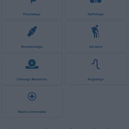
Proctologo
Nefrologo
Reumatologo
Geriatra
Chirurgo Bariatrico
Angiologo
Medico Internista