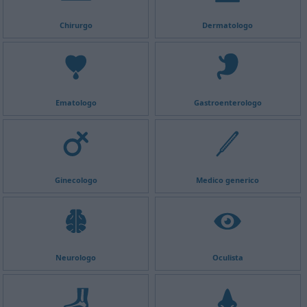
Chirurgo
Dermatologo
Ematologo
Gastroenterologo
Ginecologo
Medico generico
Neurologo
Oculista