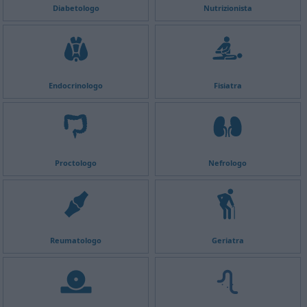
Diabetologo
Nutrizionista
Endocrinologo
Fisiatra
Proctologo
Nefrologo
Reumatologo
Geriatra