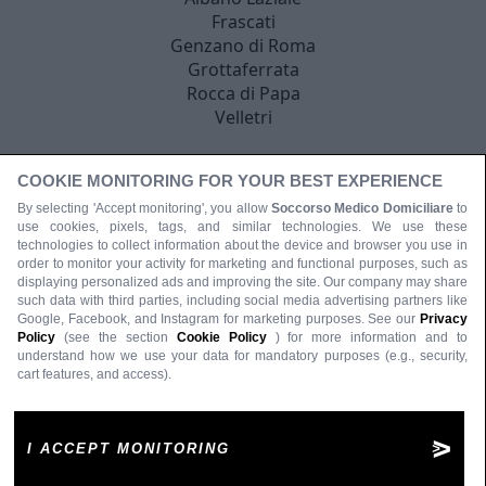
Frascati
Genzano di Roma
Grottaferrata
Rocca di Papa
Velletri
COOKIE MONITORING FOR YOUR BEST EXPERIENCE
By selecting 'Accept monitoring', you allow
Soccorso Medico Domiciliare
to
use cookies, pixels, tags, and similar technologies. We use these
technologies to collect information about the device and browser you use in
order to monitor your activity for marketing and functional purposes, such as
displaying personalized ads and improving the site. Our company may share
such data with third parties, including social media advertising partners like
Google, Facebook, and Instagram for marketing purposes. See our
Privacy
Policy
(see the section
Cookie Policy
) for more information and to
understand how we use your data for mandatory purposes (e.g., security,
cart features, and access).
I ACCEPT MONITORING