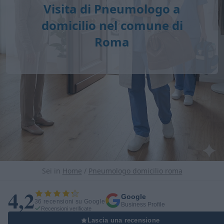
Visita di
Pneumologo a
domicilio
nel comune di
Roma
Sei in
Home
/
Pneumologo domicilio roma
4,2
Google
36 recensioni su Google
Business Profile
Recensioni verificate
Lascia una recensione