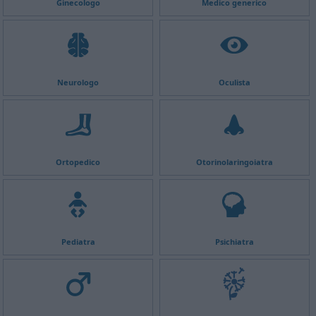
Ginecologo
Medico generico
Neurologo
Oculista
Ortopedico
Otorinolaringoiatra
Pediatra
Psichiatra