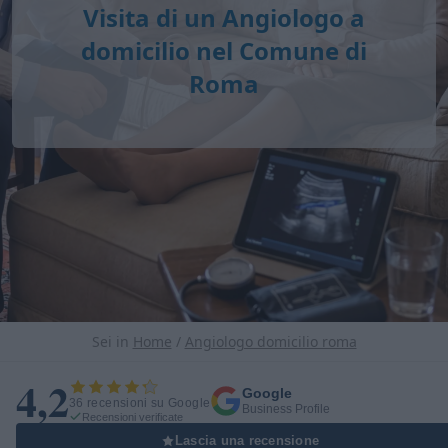
Visita di un Angiologo a
domicilio nel Comune di
Roma
Sei in
Home
/
Angiologo domicilio roma
4,2
Google
36 recensioni su Google
Business Profile
Recensioni verificate
Lascia una recensione