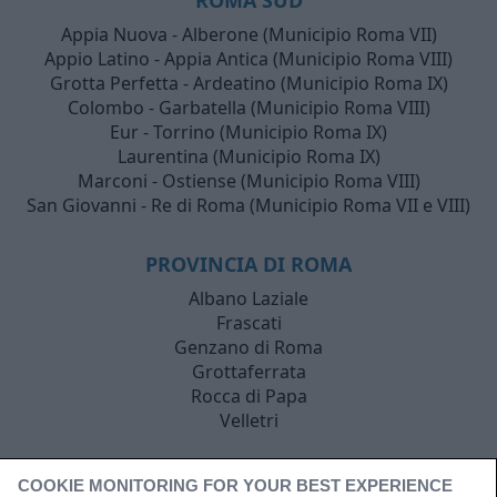
Appia Nuova - Alberone (Municipio Roma VII)
Appio Latino - Appia Antica (Municipio Roma VIII)
Grotta Perfetta - Ardeatino (Municipio Roma IX)
Colombo - Garbatella (Municipio Roma VIII)
Eur - Torrino (Municipio Roma IX)
Laurentina (Municipio Roma IX)
Marconi - Ostiense (Municipio Roma VIII)
San Giovanni - Re di Roma (Municipio Roma VII e VIII)
PROVINCIA DI ROMA
Albano Laziale
Frascati
Genzano di Roma
Grottaferrata
Rocca di Papa
Velletri
COOKIE MONITORING FOR YOUR BEST EXPERIENCE