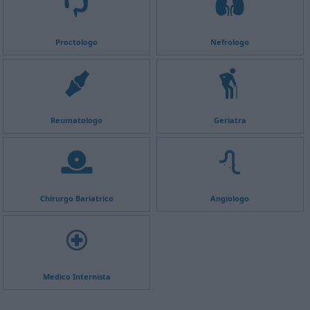
Proctologo
Nefrologo
Reumatologo
Geriatra
Chirurgo Bariatrico
Angiologo
Medico Internista