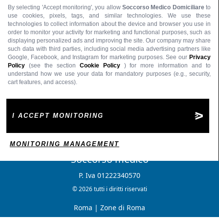
By selecting 'Accept monitoring', you allow
Soccorso Medico Domiciliare
to
use cookies, pixels, tags, and similar technologies. We use these
technologies to collect information about the device and browser you use in
order to monitor your activity for marketing and functional purposes, such as
displaying personalized ads and improving the site. Our company may share
such data with third parties, including social media advertising partners like
Google, Facebook, and Instagram for marketing purposes. See our
Privacy
Policy
(see the section
Cookie Policy
) for more information and to
understand how we use your data for mandatory purposes (e.g., security,
cart features, and access).
I ACCEPT MONITORING
MONITORING MANAGEMENT
Soccorso medico
P. Iva 01222340570
© 2026 tutti i diritti riservati
Roma
|
Zone di Roma